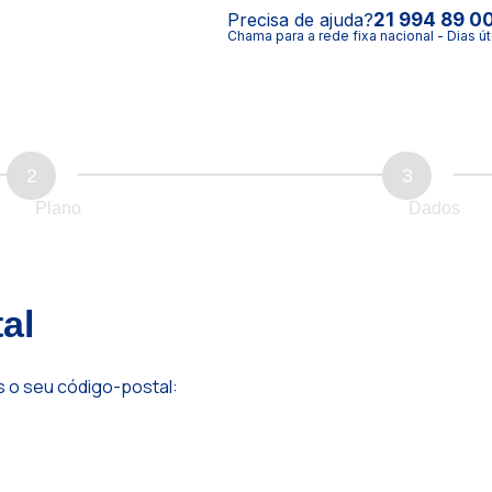
Precisa de ajuda?
21 994 89 0
Chama para a rede fixa nacional - Dias út
2
3
Plano
Dados
al
s o seu código-postal: